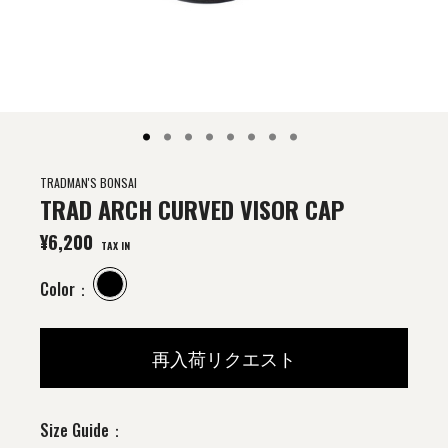
NEWS
BRAND SITE
.
.
.
.
.
.
.
.
＠tradmans_matsubaya.inc
TRADMAN'S BONSAI
TRAD ARCH CURVED VISOR CAP
@tradmans_tokyo
¥
6,200
TRADMAN'S BONSAI YouTube
TAX IN
Color：
再入荷リクエスト
Size Guide：