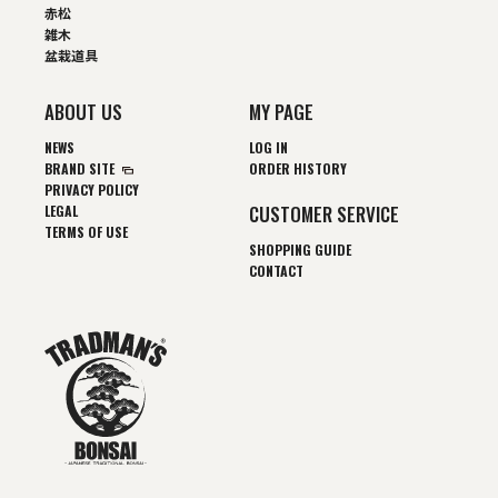
赤松
雑木
盆栽道具
ABOUT US
MY PAGE
NEWS
LOG IN
BRAND SITE
ORDER HISTORY
PRIVACY POLICY
CUSTOMER SERVICE
LEGAL
TERMS OF USE
SHOPPING GUIDE
CONTACT