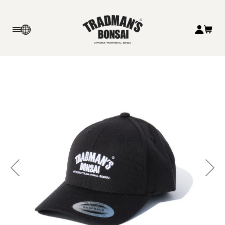
NEW ARRIVAL
TRADMAN’S BONSAI
UNIFORM
BONSAI
COLLABORATION