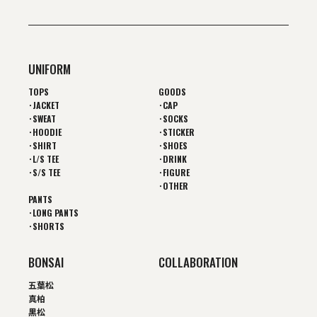
UNIFORM
TOPS
GOODS
･JACKET
･CAP
･SWEAT
･SOCKS
･HOODIE
･STICKER
･SHIRT
･SHOES
･L/S TEE
･DRINK
･S/S TEE
･FIGURE
･OTHER
PANTS
･LONG PANTS
･SHORTS
BONSAI
COLLABORATION
五葉松
真柏
黒松