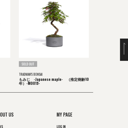
TRADMAN'S BONSAI
もみじ -Japanese maple- （推定樹齢10
年）-M0019-
OUT US
MY PAGE
WS
LOG IN