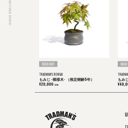
JAPANESE TRADITIONAL BONSAI
COLLABORATION
NEWS
BRAND SITE
＠tradmans_matsubaya.inc
@tradmans_tokyo
TRADMAN'S BONSAI YouTube
TRADMAN'S BONSAI
TRADMA
もみじ -模様木- （推定樹齢5年）
もみじ
¥20,000
¥40,0
TAX IN
U
T