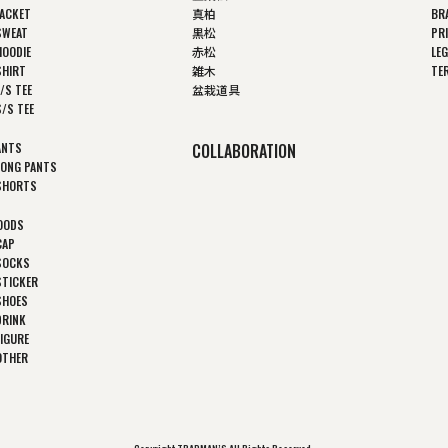
JACKET
真柏
BR
SWEAT
黒松
PR
HOODIE
赤松
LEG
SHIRT
雑木
TE
/S TEE
盆栽道具
S/S TEE
ANTS
COLLABORATION
LONG PANTS
SHORTS
OODS
CAP
SOCKS
STICKER
SHOES
DRINK
FIGURE
OTHER