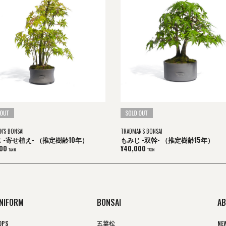
N'S BONSAI
TRADMAN'S BONSAI
 -寄せ植え- （推定樹齢10年）
もみじ -双幹- （推定樹齢15年）
00
¥40,000
TAX IN
TAX IN
NIFORM
BONSAI
AB
OPS
五葉松
NE