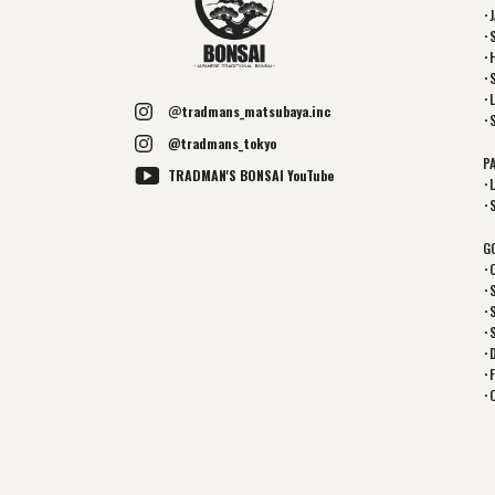
･
･
･
･
･L
＠tradmans_matsubaya.inc
･
@tradmans_tokyo
P
TRADMAN'S BONSAI YouTube
･
･
G
･
･
･
･
･
･
･